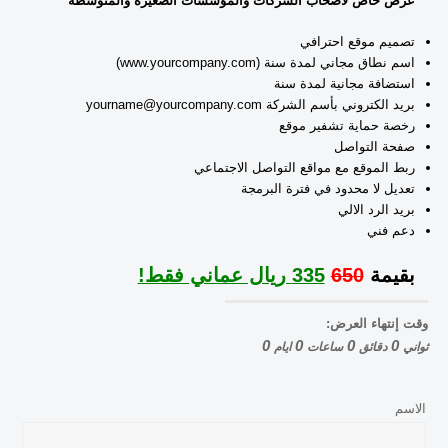
عرض خاص لاصحاب الشركات والمؤسسات الصغيرة والمتوسطة
تصميم موقع احترافي
اسم نطاق مجاني لمدة سنة (www.yourcompany.com)
استضافة مجانية لمدة سنة
بريد الكتروني بأسم الشركة yourname@yourcompany.com
رخصة حماية تشفير موقع
صفحة التواصل
ربط الموقع مع مواقع التواصل الاجتماعي
تعديل لا محدود في فترة البرمجة
بريد الرد الالي
دعم فني
بقيمة
650
335 ريال عماني فقط!
وقت إنتهاء العرض:
0
0
0
0
ثواني
دقائق
ساعات
ايام
الاسم